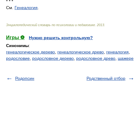
* * *
См.
Генеалогия
.
Энциклопедический словарь по психологии и педагогике
.
2013
.
Игры ⚽
Нужно решить контрольную?
Синонимы
:
генеалогическое дерево
,
генеалогическое древо
,
генеалогия
,
родословие
,
родословное дерево
,
родословное древо
,
шажере
Родопсин
Родственный отбор